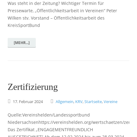
Was steht in der Zeitung? Wichtiger Termin für
Pressewarte, „Öffentlichkeitsarbeit in Vereinen“ Peter
Wilken stv. Vorstand – Öffentlichkeitsarbeit des
KreisSportBund
[MEHR...]
Zertifizierung
17.
Februar
2024
Allgemein
,
KRV
,
Startseite
,
Vereine
Quelle:Vereinshelden/Landessportbund
Niedersachsenhttps://vereinshelden.org/wertschaetzen/zertifi
Das Zertifikat „ENGAGEMENTFREUNDLICH
AUSGEZEICHNET“ Ab dem 12.02.2024 bis zum 28.03.2024