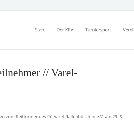
Start
Der KRV
Turniersport
Vere
ilnehmer // Varel-
nen zum Reitturnier des RC Varel-Rallenbüschen e.V. am 29. &