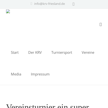
info@krv-friesland.de
Start
Der KRV
Turniersport
Vereine
Media
Impressum
Vereinsturnier ein super