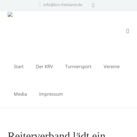
info@krv-friesland.de
Start
Der KRV
Turniersport
Vereine
Media
Impressum
Reiterverband lädt ein