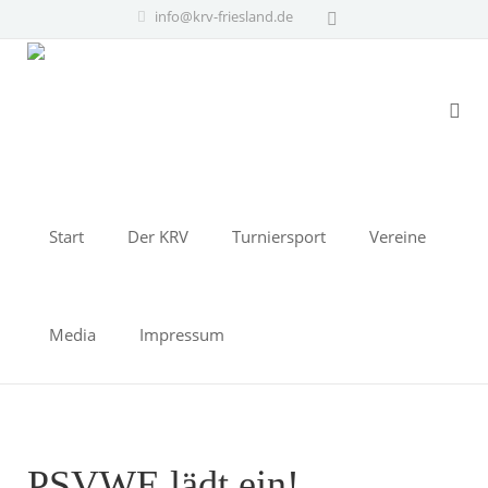
info@krv-friesland.de
Start
Der KRV
Turniersport
Vereine
Media
Impressum
PSVWE lädt ein!