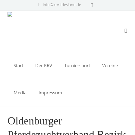
info@krv-friesland.de
Start
Der KRV
Turniersport
Vereine
Media
Impressum
Oldenburger
Pferdezuchtverband Bezirk