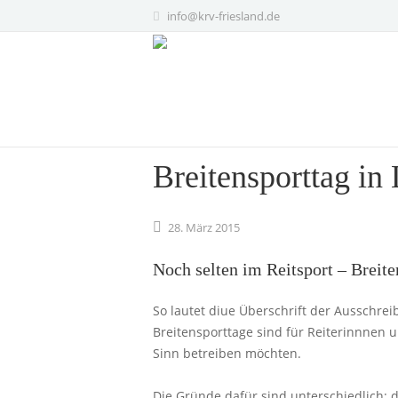
info@krv-friesland.de
Breitensporttag in 
28.
März
2015
Noch selten im Reitsport – Breite
So lautet diue Überschrift der Ausschre
Breitensporttage sind für Reiterinnnen u
Sinn betreiben möchten.
Die Gründe dafür sind unterschiedlich: 