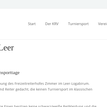
Start
Der KRV
Turniersport
Vere
Leer
nsporttage
ibung des Freizeitreiterhofes Zimmer im Leer-Logabirum.
nd Reiter gedacht, die keinen Turniersport im klassischen
die Einen besitzen keine schwarz/weiße Reitkleidung und die