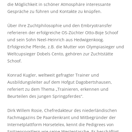
die Möglichkeit in schöner Atmosphäre interessante
Gespräche zu führen und Kontakte zu knüpfen.
Über ihre Zuchtphilosophie und den Embryotransfer
referieren der erfolgreiche OS-Züchter Otto-Boje Schoof
und sein Sohn Neel-Heinrich aus Hedwigenkoog.
Erfolgreiche Pferde, z.B. die Mutter von Olympiasieger und
Weltcupsieger Dobels Cento, gehören zur Zuchtstätte
Schoof.
Konrad Kugler, weltweit gefragter Trainer und
Ausbildungsleiter auf dem Hofgut Dagobertshausen,
referiert zu dem Thema „Trainieren, erkennen und
Beurteilen des jungen Springpferdes“.
Dirk Willem Rosie, Chefredakteur des niederländischen
Fachmagazins De Paardenkrant und Mitbegründer der
Internetplattform Horsetelex, kennt die Pedigrees von
Spitzensportlern wie seine Westentasche. Er beschäftigt