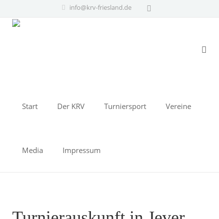
info@krv-friesland.de
Start
Der KRV
Turniersport
Vereine
Media
Impressum
Turnierauskunft in Jever