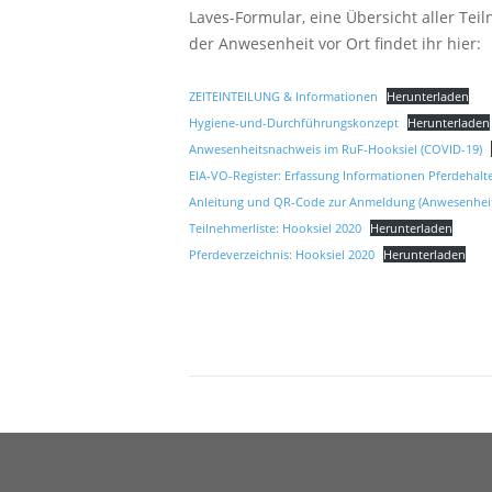
Laves-Formular, eine Übersicht aller Tei
der Anwesenheit vor Ort findet ihr hier:
ZEITEINTEILUNG & Informationen
Herunterladen
Hygiene-und-Durchführungskonzept
Herunterladen
Anwesenheitsnachweis im RuF-Hooksiel (COVID-19)
EIA-VO-Register: Erfassung Informationen Pferdehalt
Anleitung und QR-Code zur Anmeldung (Anwesenhei
Teilnehmerliste: Hooksiel 2020
Herunterladen
Pferdeverzeichnis: Hooksiel 2020
Herunterladen