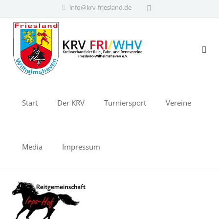
info@krv-friesland.de
Start
Der KRV
Turniersport
Vereine
Media
Impressum