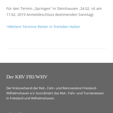
Für den Termin „Springen“ in Steinhausen ,24.02. ist am
17.02. 2019 Anmeldeschluss (kommenden Sonntag)
>Weitere Termine Reiten in fremden Hallen
Der KRV FRI/WHV
Der Kreisverband der Reit-, Fahr- und Rennvereine Friesland-
Wilhelmshaven e.V. koordiniert das Reit-, Fahr- und Turnierwesen
in Friesland und Wilhelmshaven.