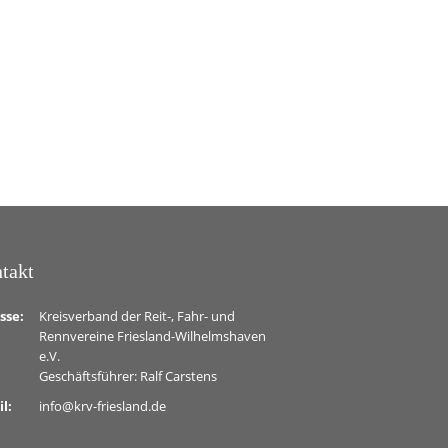
takt
sse:
Kreisverband der Reit-, Fahr- und
Rennvereine Friesland-Wilhelmshaven
e.V.
Geschäftsführer: Ralf Carstens
il:
info@krv-friesland.de