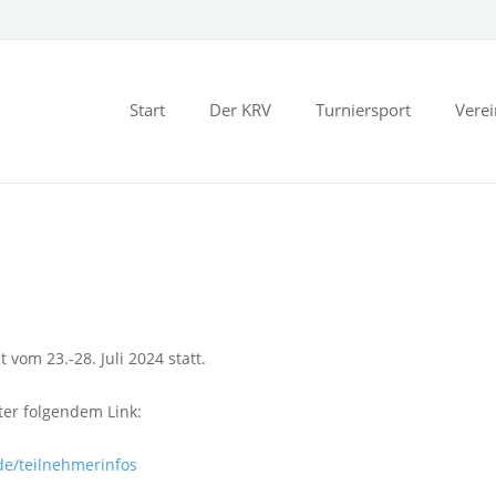
Start
Der KRV
Turniersport
Vere
vom 23.-28. Juli 2024 statt.
ter folgendem Link:
de/teilnehmerinfos