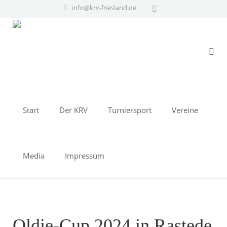
info@krv-friesland.de
Start
Der KRV
Turniersport
Vereine
Media
Impressum
Oldie-Cup 2024 in Rastede