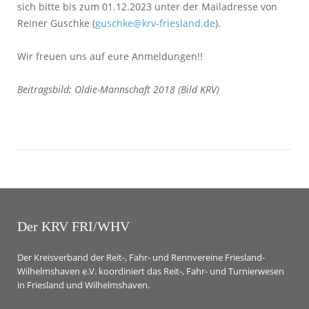
sich bitte bis zum 01.12.2023 unter der Mailadresse von
Reiner Guschke (
guschke@krv-friesland.de
).
Wir freuen uns auf eure Anmeldungen!!
Beitragsbild: Oldie-Mannschaft 2018 (Bild KRV)
Der KRV FRI/WHV
Der Kreisverband der Reit-, Fahr- und Rennvereine Friesland-
Wilhelmshaven e.V. koordiniert das Reit-, Fahr- und Turnierwesen
in Friesland und Wilhelmshaven.