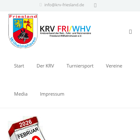
info@krv-friesland.de
Start
Der KRV
Turniersport
Vereine
Media
Impressum