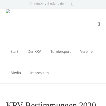
info@krv-friesland.de
Start
Der KRV
Turniersport
Vereine
Media
Impressum
KRV-Bestimmungen 2020