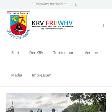
info@krv-friesland.de
Start
Der KRV
Turniersport
Vereine
Media
Impressum