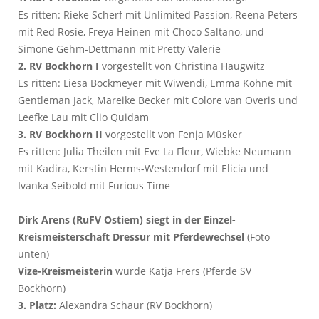
Es ritten: Rieke Scherf mit Unlimited Passion, Reena Peters
mit Red Rosie, Freya Heinen mit Choco Saltano, und
Simone Gehm-Dettmann mit Pretty Valerie
2. RV Bockhorn I
vorgestellt von Christina Haugwitz
Es ritten: Liesa Bockmeyer mit Wiwendi, Emma Köhne mit
Gentleman Jack, Mareike Becker mit Colore van Overis und
Leefke Lau mit Clio Quidam
3. RV Bockhorn II
vorgestellt von Fenja Müsker
Es ritten: Julia Theilen mit Eve La Fleur, Wiebke Neumann
mit Kadira, Kerstin Herms-Westendorf mit Elicia und
Ivanka Seibold mit Furious Time
Dirk Arens (RuFV Ostiem) siegt in der Einzel-
Kreismeisterschaft Dressur
mit Pferdewechsel
(Foto
unten)
Vize-Kreismeisterin
wurde Katja Frers (Pferde SV
Bockhorn)
3. Platz:
Alexandra Schaur (RV Bockhorn)